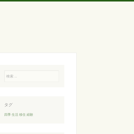
検
索
タグ
四季
生活
移住
経験