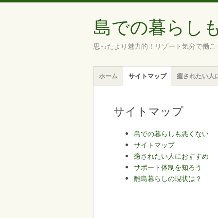
島での暮らし
思ったより魅力的！リゾート気分で働こ
メ
コ
ホーム
サイトマップ
癒されたい人
ニ
ン
ュ
テ
ー
ン
サイトマップ
ツ
へ
島での暮らしも悪くない
移
サイトマップ
動
癒されたい人におすすめ
サポート体制を知ろう
離島暮らしの現状は？